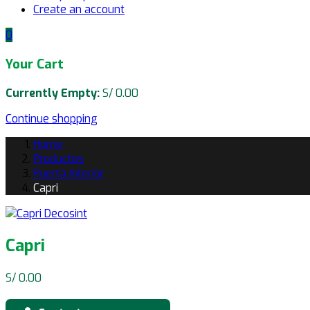
Create an account
0
Your Cart
Currently Empty:
S/
0.00
Continue shopping
Home
Productos
Puerta Interior
Capri
Capri
Navegación
S/
0.00
de