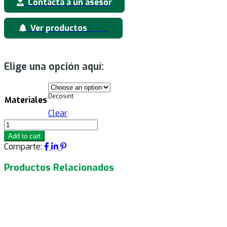
Contacta a un asesor
entradas
Ver productos
Elige una opción aquí:
Decosint
Materiales
Clear
Capri
quantity
Add to cart
Comparte:
Productos Relacionados