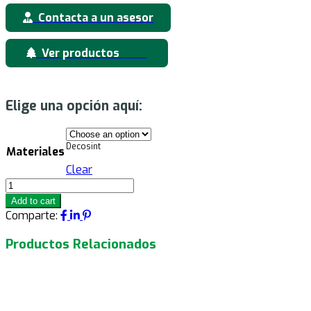
de
Contacta a un asesor
entradas
Ver productos
Elige una opción aquí:
Decosint
Materiales
Clear
Georgia
Decosint
Add to cart
quantity
Comparte:
Productos Relacionados