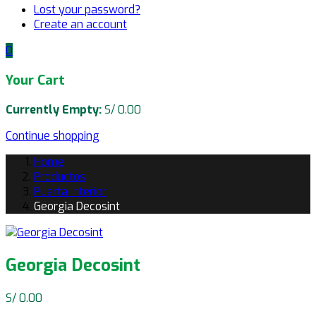
Lost your password?
Create an account
0
Your Cart
Currently Empty:
S/
0.00
Continue shopping
Home
Productos
Puerta Interior
Georgia Decosint
Georgia Decosint
Navegación
S/
0.00