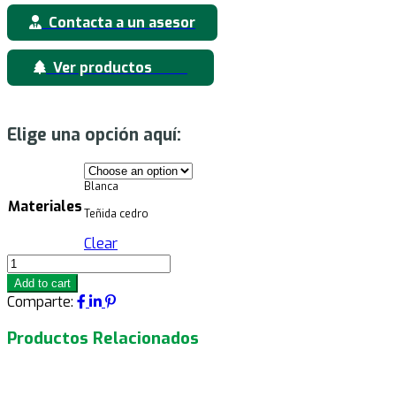
de
Contacta a un asesor
entradas
Ver productos
Elige una opción aquí:
Blanca
Materiales
Teñida cedro
Clear
Horizon
quantity
Add to cart
Comparte:
Productos Relacionados